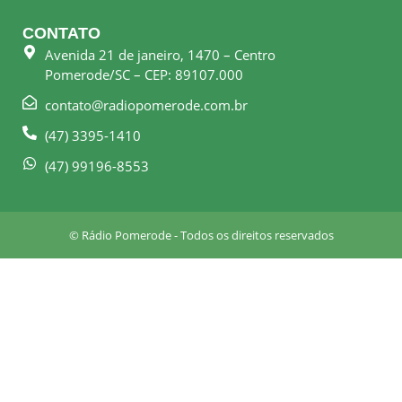
c
s
e
t
CONTATO
b
a
Avenida 21 de janeiro, 1470 – Centro
o
g
Pomerode/SC – CEP: 89107.000
o
r
k
a
contato@radiopomerode.com.br
-
m
(47) 3395-1410
s
q
(47) 99196-8553
u
a
r
© Rádio Pomerode - Todos os direitos reservados
e