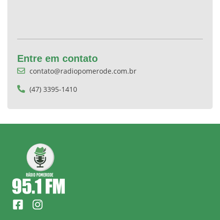
Entre em contato
contato@radiopomerode.com.br
(47) 3395-1410
F
I
a
n