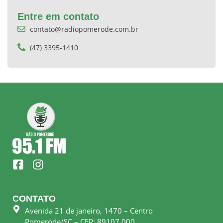
Entre em contato
contato@radiopomerode.com.br
(47) 3395-1410
F
I
a
n
c
s
e
t
CONTATO
b
a
Avenida 21 de janeiro, 1470 – Centro
o
g
Pomerode/SC – CEP: 89107.000