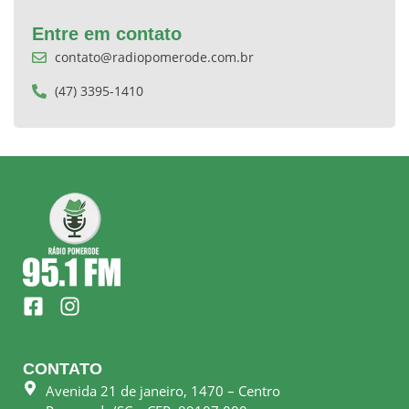
Entre em contato
contato@radiopomerode.com.br
(47) 3395-1410
F
I
a
n
c
s
e
t
CONTATO
b
a
Avenida 21 de janeiro, 1470 – Centro
o
g