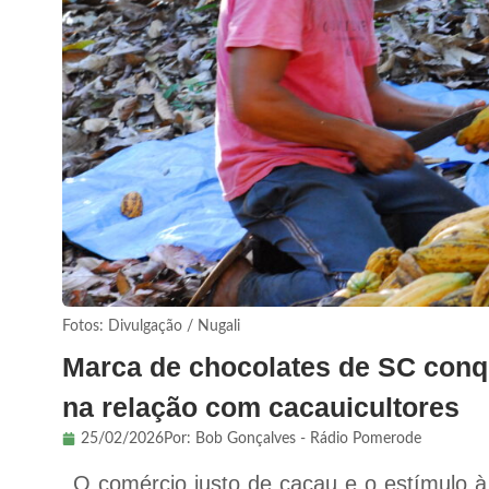
Fotos: Divulgação / Nugali
Marca de chocolates de SC conqu
na relação com cacauicultores
25/02/2026
Por:
Bob Gonçalves - Rádio Pomerode
O comércio justo de cacau e o estímulo à 