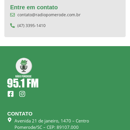
Entre em contato
contato@radiopomerode.com.br
(47) 3395-1410
F
I
a
n
c
s
e
t
CONTATO
b
a
Avenida 21 de janeiro, 1470 – Centro
o
g
Pomerode/SC – CEP: 89107.000