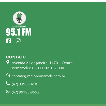
F
I
a
n
c
s
e
t
CONTATO
b
a
Avenida 21 de janeiro, 1470 – Centro
o
g
Pomerode/SC – CEP: 89107.000
o
r
k
a
contato@radiopomerode.com.br
-
m
(47) 3395-1410
s
q
(47) 99196-8553
u
a