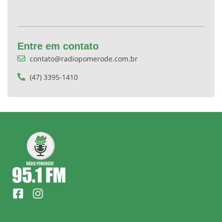
Entre em contato
contato@radiopomerode.com.br
(47) 3395-1410
F
I
a
n
c
s