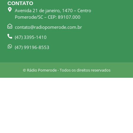
e
t
CONTATO
b
a
Avenida 21 de janeiro, 1470 – Centro
o
g
Pomerode/SC – CEP: 89107.000
o
r
k
a
contato@radiopomerode.com.br
-
m
(47) 3395-1410
s
q
(47) 99196-8553
u
a
r
© Rádio Pomerode - Todos os direitos reservados
e