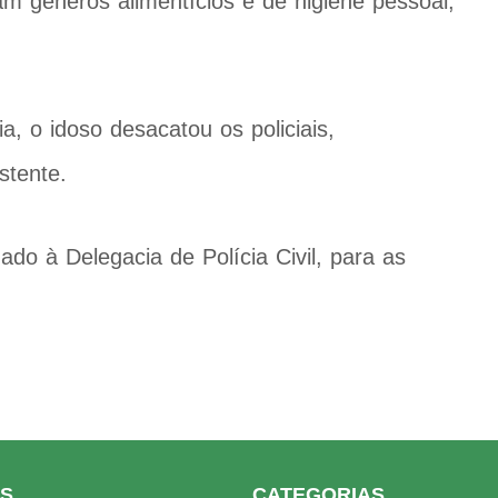
m gêneros alimentícios e de higiene pessoal,
a, o idoso desacatou os policiais,
stente.
ado à Delegacia de Polícia Civil, para as
KS
CATEGORIAS