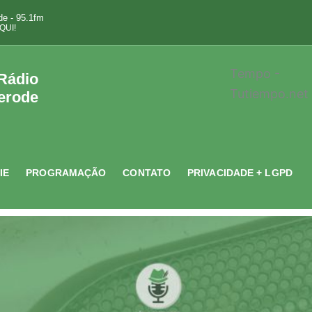
e - 95.1fm
QUI!
Tempo -
 Rádio
Tutiempo.net
erode
IE
PROGRAMAÇÃO
CONTATO
PRIVACIDADE + LGPD