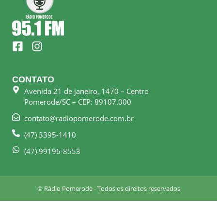
F
I
a
n
c
s
e
t
CONTATO
b
a
Avenida 21 de janeiro, 1470 – Centro
o
g
Pomerode/SC – CEP: 89107.000
o
r
k
a
contato@radiopomerode.com.br
-
m
(47) 3395-1410
s
q
(47) 99196-8553
u
a
r
© Rádio Pomerode - Todos os direitos reservados
e