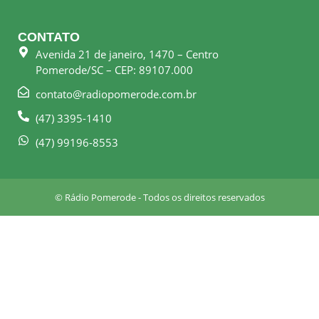
c
s
e
t
CONTATO
b
a
Avenida 21 de janeiro, 1470 – Centro
o
g
Pomerode/SC – CEP: 89107.000
o
r
k
a
contato@radiopomerode.com.br
-
m
(47) 3395-1410
s
q
(47) 99196-8553
u
a
r
© Rádio Pomerode - Todos os direitos reservados
e