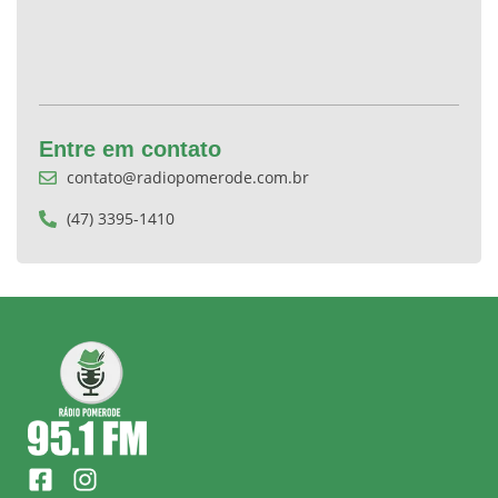
Entre em contato
contato@radiopomerode.com.br
(47) 3395-1410
F
I
a
n