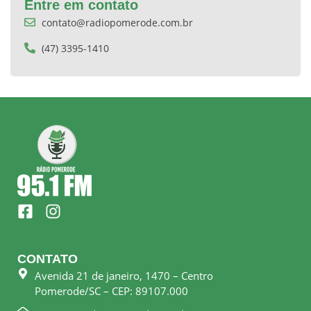
Entre em contato
contato@radiopomerode.com.br
(47) 3395-1410
F
I
a
n
c
s
e
t
CONTATO
b
a
Avenida 21 de janeiro, 1470 – Centro
o
g
Pomerode/SC – CEP: 89107.000
o
r