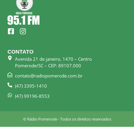
F
I
a
n
c
s
e
t
CONTATO
b
a
Avenida 21 de janeiro, 1470 – Centro
o
g
Pomerode/SC – CEP: 89107.000
o
r
k
a
contato@radiopomerode.com.br
-
m
(47) 3395-1410
s
q
(47) 99196-8553
u
a
r
© Rádio Pomerode - Todos os direitos reservados
e