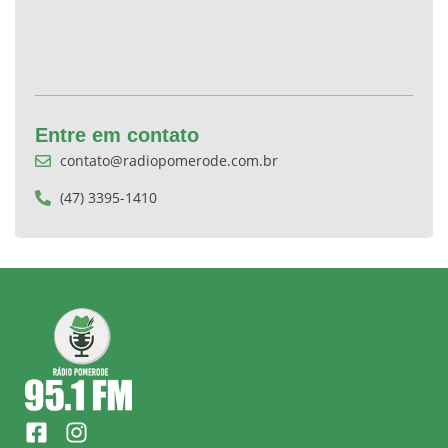
Entre em contato
contato@radiopomerode.com.br
(47) 3395-1410
F
I
a
n