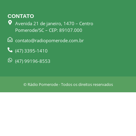
c
s
e
t
CONTATO
b
a
Avenida 21 de janeiro, 1470 – Centro
o
g
Pomerode/SC – CEP: 89107.000
o
r
k
a
contato@radiopomerode.com.br
-
m
(47) 3395-1410
s
q
(47) 99196-8553
u
a
r
© Rádio Pomerode - Todos os direitos reservados
e