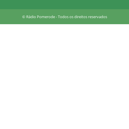
u
a
r
© Rádio Pomerode - Todos os direitos reservados
e