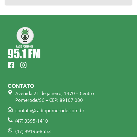
F
I
a
n
c
s
e
t
CONTATO
b
a
Avenida 21 de janeiro, 1470 – Centro
o
g
Pomerode/SC – CEP: 89107.000
o
r
k
a
contato@radiopomerode.com.br
-
m
(47) 3395-1410
s
q
(47) 99196-8553