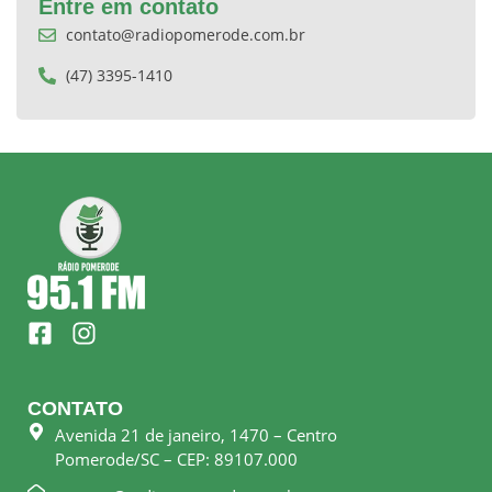
Entre em contato
contato@radiopomerode.com.br
(47) 3395-1410
F
I
a
n
c
s
e
t
CONTATO
b
a
Avenida 21 de janeiro, 1470 – Centro
o
g
Pomerode/SC – CEP: 89107.000
o
r