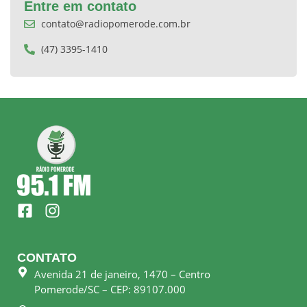
Entre em contato
contato@radiopomerode.com.br
(47) 3395-1410
F
I
a
n
c
s
e
t
CONTATO
b
a
Avenida 21 de janeiro, 1470 – Centro
o
g
Pomerode/SC – CEP: 89107.000
o
r