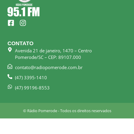
F
I
a
n
c
s
e
t
CONTATO
b
a
Avenida 21 de janeiro, 1470 – Centro
o
g
Pomerode/SC – CEP: 89107.000
o
r
k
a
contato@radiopomerode.com.br
-
m
(47) 3395-1410
s
q
(47) 99196-8553
u
a
r
© Rádio Pomerode - Todos os direitos reservados
e