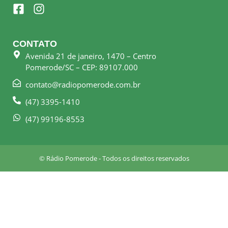
F
I
a
n
c
s
e
t
CONTATO
b
a
Avenida 21 de janeiro, 1470 – Centro
o
g
Pomerode/SC – CEP: 89107.000
o
r
k
a
contato@radiopomerode.com.br
-
m
(47) 3395-1410
s
q
(47) 99196-8553
u
a
r
© Rádio Pomerode - Todos os direitos reservados
e