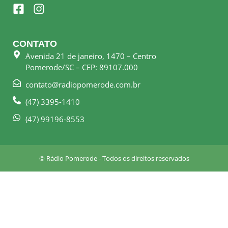
F
I
a
n
c
s
e
t
CONTATO
b
a
Avenida 21 de janeiro, 1470 – Centro
o
g
Pomerode/SC – CEP: 89107.000
o
r
k
a
contato@radiopomerode.com.br
-
m
(47) 3395-1410
s
q
(47) 99196-8553
u
a
r
© Rádio Pomerode - Todos os direitos reservados
e