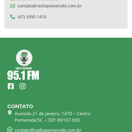
contato@radiopomerode.com.br
(47) 3395-1410
F
I
a
n
c
s
e
t
CONTATO
b
a
Avenida 21 de janeiro, 1470 – Centro
o
g
Pomerode/SC – CEP: 89107.000
o
r
k
a
contato@radiopomerode.com.br