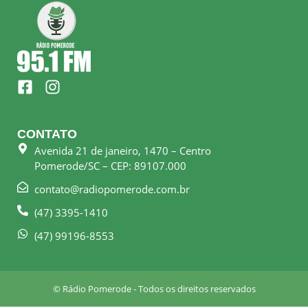
F
I
a
n
c
s
e
t
CONTATO
b
a
Avenida 21 de janeiro, 1470 – Centro
o
g
Pomerode/SC – CEP: 89107.000
o
r
k
a
contato@radiopomerode.com.br
-
m
(47) 3395-1410
s
q
(47) 99196-8553
u
a
r
© Rádio Pomerode - Todos os direitos reservados
e