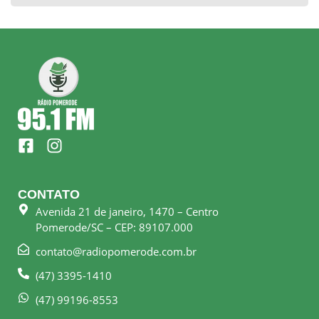
F
I
a
n
c
s
e
t
CONTATO
b
a
Avenida 21 de janeiro, 1470 – Centro
o
g
Pomerode/SC – CEP: 89107.000
o
r
k
a
contato@radiopomerode.com.br
-
m
(47) 3395-1410
s
q
(47) 99196-8553
u