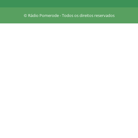
a
r
© Rádio Pomerode - Todos os direitos reservados
e