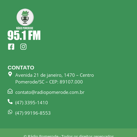
F
I
a
n
c
s
e
t
CONTATO
b
a
Avenida 21 de janeiro, 1470 – Centro
o
g
Pomerode/SC – CEP: 89107.000
o
r
k
a
contato@radiopomerode.com.br
-
m
(47) 3395-1410
s
q
(47) 99196-8553
u
a
r
© Rádio Pomerode - Todos os direitos reservados