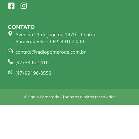
F
I
a
n
c
s
e
t
CONTATO
b
a
Avenida 21 de janeiro, 1470 – Centro
o
g
Pomerode/SC – CEP: 89107.000
o
r
k
a
contato@radiopomerode.com.br
-
m
(47) 3395-1410
s
q
(47) 99196-8553
u
a
r
© Rádio Pomerode - Todos os direitos reservados
e