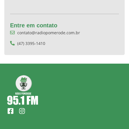
Entre em contato
contato@radiopomerode.com.br
(47) 3395-1410
F
I
a
n
c
s
e
t