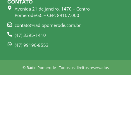
CONTATO
b
a
Avenida 21 de janeiro, 1470 – Centro
o
g
Pomerode/SC – CEP: 89107.000
o
r
k
a
contato@radiopomerode.com.br
-
m
(47) 3395-1410
s
q
(47) 99196-8553
u
a
r
© Rádio Pomerode - Todos os direitos reservados
e