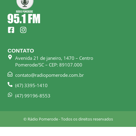
F
I
a
n
c
s
e
t
CONTATO
b
a
Avenida 21 de janeiro, 1470 – Centro
o
g
Pomerode/SC – CEP: 89107.000
o
r
k
a
contato@radiopomerode.com.br
-
m
(47) 3395-1410
s
q
(47) 99196-8553
u
a
r
© Rádio Pomerode - Todos os direitos reservados
e