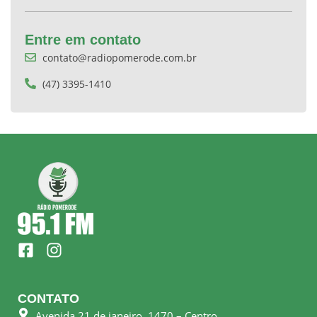
Entre em contato
contato@radiopomerode.com.br
(47) 3395-1410
F
I
a
n
c
s
e
t
CONTATO
b
a
Avenida 21 de janeiro, 1470 – Centro