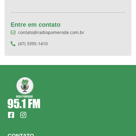
Entre em contato
contato@radiopomerode.com.br
(47) 3395-1410
F
I
a
n
c
s
e
t
CONTATO