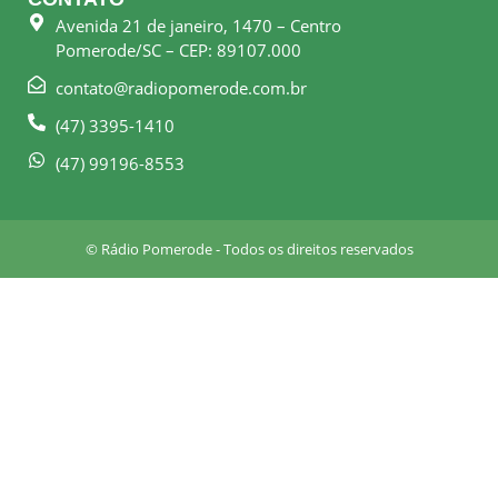
b
a
Avenida 21 de janeiro, 1470 – Centro
o
g
Pomerode/SC – CEP: 89107.000
o
r
k
a
contato@radiopomerode.com.br
-
m
(47) 3395-1410
s
q
(47) 99196-8553
u
a
r
© Rádio Pomerode - Todos os direitos reservados
e