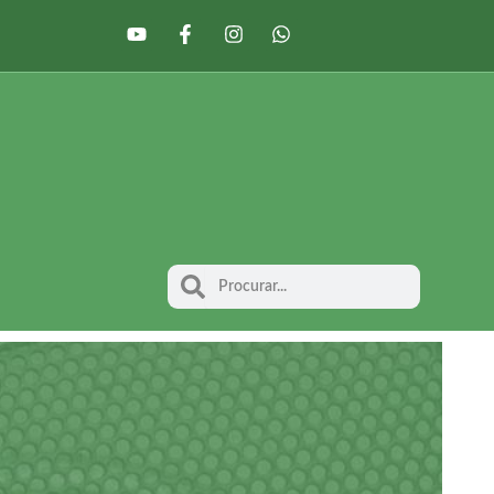
Y
F
I
W
o
a
n
h
u
c
s
a
t
e
t
t
u
b
a
s
b
o
g
a
e
o
r
p
k
a
p
-
m
f
Search
Search