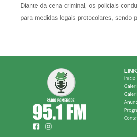
Diante da cena criminal, os policiais cond
para medidas legais protocolares, sendo pr
LIN
Início
Galeri
Galeri
Anunc
Progr
Conta
F
I
a
n