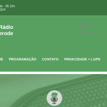
e - 95.1fm
QUI!
Tempo -
 Rádio
Tutiempo.net
erode
IE
PROGRAMAÇÃO
CONTATO
PRIVACIDADE + LGPD