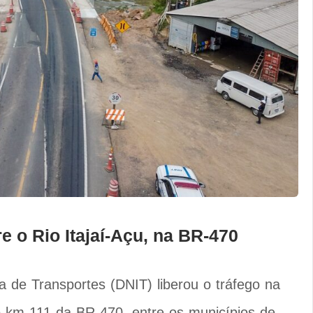
e o Rio Itajaí-Açu, na BR-470
a de Transportes (DNIT) liberou o tráfego na
no km 111 da BR-470, entre os municípios de