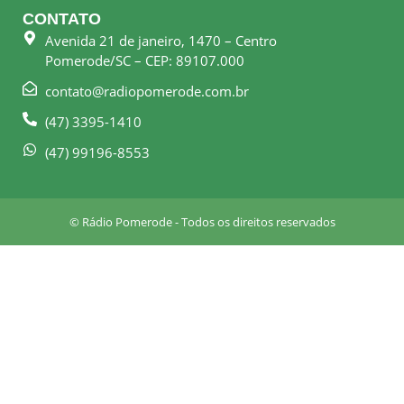
e
t
CONTATO
b
a
Avenida 21 de janeiro, 1470 – Centro
o
g
Pomerode/SC – CEP: 89107.000
o
r
k
a
contato@radiopomerode.com.br
-
m
(47) 3395-1410
s
q
(47) 99196-8553
u
a
r
© Rádio Pomerode - Todos os direitos reservados
e