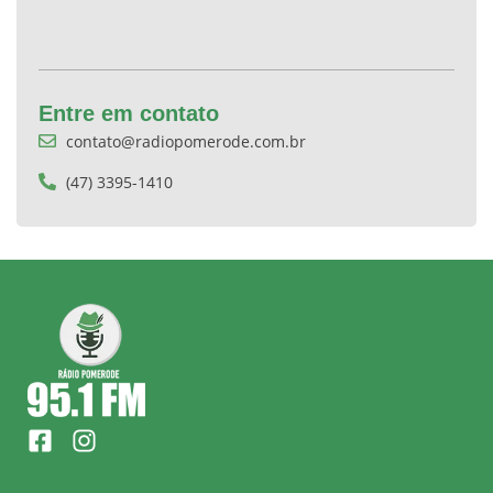
Entre em contato
contato@radiopomerode.com.br
(47) 3395-1410
F
I
a
n
c
s