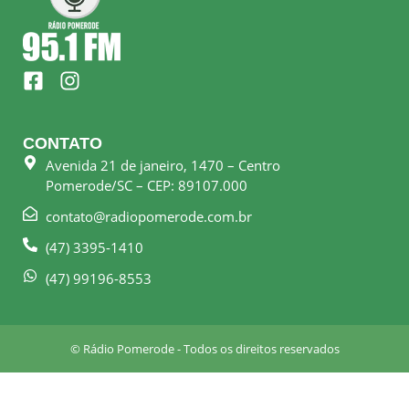
F
I
a
n
c
s
e
t
CONTATO
b
a
Avenida 21 de janeiro, 1470 – Centro
o
g
Pomerode/SC – CEP: 89107.000
o
r
k
a
contato@radiopomerode.com.br
-
m
(47) 3395-1410
s
q
(47) 99196-8553
u
a
r
© Rádio Pomerode - Todos os direitos reservados
e