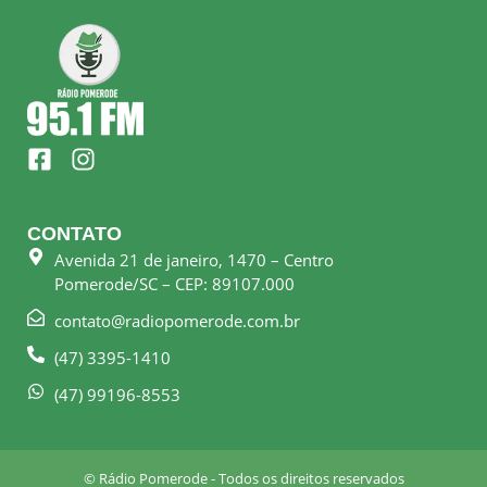
F
I
a
n
c
s
e
t
CONTATO
b
a
Avenida 21 de janeiro, 1470 – Centro
o
g
Pomerode/SC – CEP: 89107.000
o
r
k
a
contato@radiopomerode.com.br
-
m
(47) 3395-1410
s
q
(47) 99196-8553
u
a
r
© Rádio Pomerode - Todos os direitos reservados