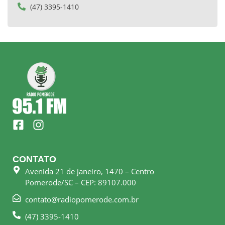
(47) 3395-1410
F
I
a
n
c
s
e
t
CONTATO
b
a
Avenida 21 de janeiro, 1470 – Centro
o
g
Pomerode/SC – CEP: 89107.000
o
r
k
a
contato@radiopomerode.com.br
-
m
(47) 3395-1410
s