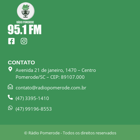
F
I
a
n
c
s
e
t
CONTATO
b
a
Avenida 21 de janeiro, 1470 – Centro
o
g
Pomerode/SC – CEP: 89107.000
o
r
k
a
contato@radiopomerode.com.br
-
m
(47) 3395-1410
s
q
(47) 99196-8553
u
a
r
© Rádio Pomerode - Todos os direitos reservados
e