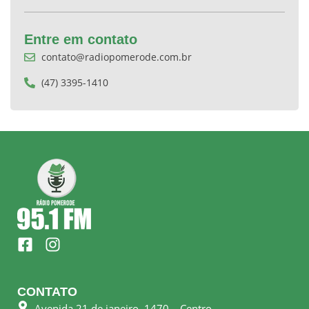
Entre em contato
contato@radiopomerode.com.br
(47) 3395-1410
F
I
a
n
c
s
e
t
CONTATO
b
a
Avenida 21 de janeiro, 1470 – Centro