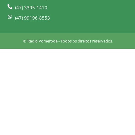
-
m
(47) 3395-1410
s
q
(47) 99196-8553
u
a
r
© Rádio Pomerode - Todos os direitos reservados
e