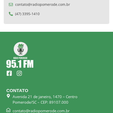
contato@radiopomerode.com.br
(47) 3395-1410
F
I
a
n
c
s
e
t
CONTATO
b
a
Avenida 21 de janeiro, 1470 – Centro
o
g
Pomerode/SC – CEP: 89107.000
o
r
k
a
contato@radiopomerode.com.br