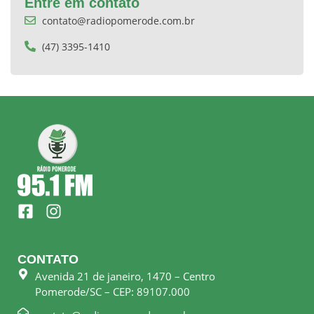
Entre em contato
contato@radiopomerode.com.br
(47) 3395-1410
F
I
a
n
c
s
e
t
CONTATO
b
a
Avenida 21 de janeiro, 1470 – Centro
o
g
Pomerode/SC – CEP: 89107.000
o
r