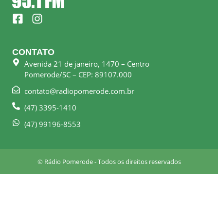
F
I
a
n
c
s
e
t
CONTATO
b
a
Avenida 21 de janeiro, 1470 – Centro
o
g
Pomerode/SC – CEP: 89107.000
o
r
k
a
contato@radiopomerode.com.br
-
m
(47) 3395-1410
s
q
(47) 99196-8553
u
a
r
© Rádio Pomerode - Todos os direitos reservados
e