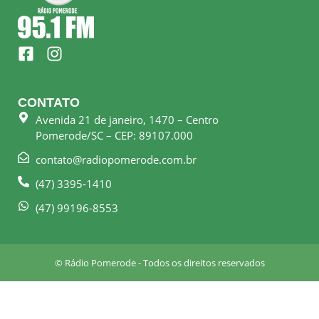
F
I
a
n
c
s
e
t
CONTATO
b
a
Avenida 21 de janeiro, 1470 – Centro
o
g
Pomerode/SC – CEP: 89107.000
o
r
k
a
contato@radiopomerode.com.br
-
m
(47) 3395-1410
s
q
(47) 99196-8553
u
a
r
© Rádio Pomerode - Todos os direitos reservados
e