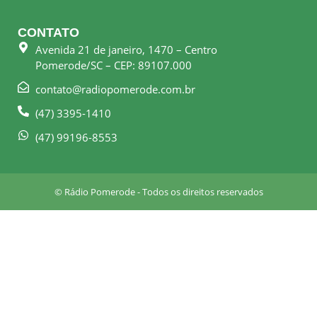
c
s
e
t
CONTATO
b
a
Avenida 21 de janeiro, 1470 – Centro
o
g
Pomerode/SC – CEP: 89107.000
o
r
k
a
contato@radiopomerode.com.br
-
m
(47) 3395-1410
s
q
(47) 99196-8553
u
a
r
© Rádio Pomerode - Todos os direitos reservados
e