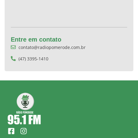
Entre em contato
contato@radiopomerode.com.br
(47) 3395-1410
F
I
a
n