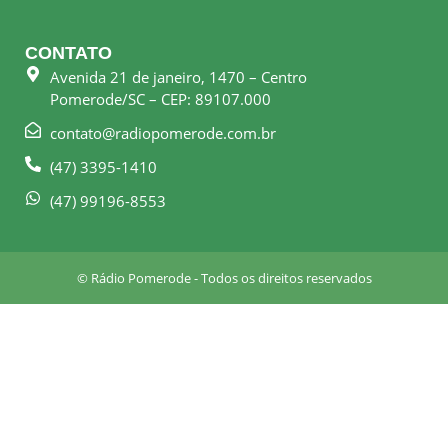
c
s
e
t
CONTATO
b
a
Avenida 21 de janeiro, 1470 – Centro
o
g
Pomerode/SC – CEP: 89107.000
o
r
k
a
contato@radiopomerode.com.br
-
m
(47) 3395-1410
s
q
(47) 99196-8553
u
a
r
© Rádio Pomerode - Todos os direitos reservados
e