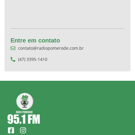
Entre em contato
contato@radiopomerode.com.br
(47) 3395-1410
F
I
a
n