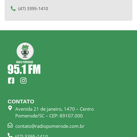
(47) 3395-1410
F
I
a
n
c
s
e
t
CONTATO
b
a
Avenida 21 de janeiro, 1470 – Centro
o
g
Pomerode/SC – CEP: 89107.000
o
r
k
a
contato@radiopomerode.com.br
-
m
(47) 3395-1410