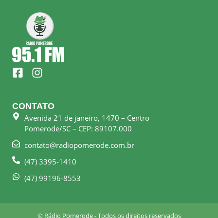
F
I
a
n
c
s
e
t
CONTATO
b
a
Avenida 21 de janeiro, 1470 – Centro
o
g
Pomerode/SC – CEP: 89107.000
o
r
k
a
contato@radiopomerode.com.br
-
m
(47) 3395-1410
s
q
(47) 99196-8553
u
a
r
© Rádio Pomerode - Todos os direitos reservados