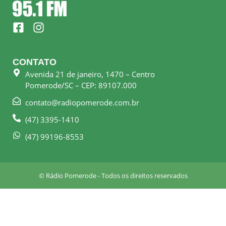
F
I
a
n
c
s
e
t
CONTATO
b
a
Avenida 21 de janeiro, 1470 – Centro
o
g
Pomerode/SC – CEP: 89107.000
o
r
k
a
contato@radiopomerode.com.br
-
m
(47) 3395-1410
s
q
(47) 99196-8553
u
a
r
© Rádio Pomerode - Todos os direitos reservados
e