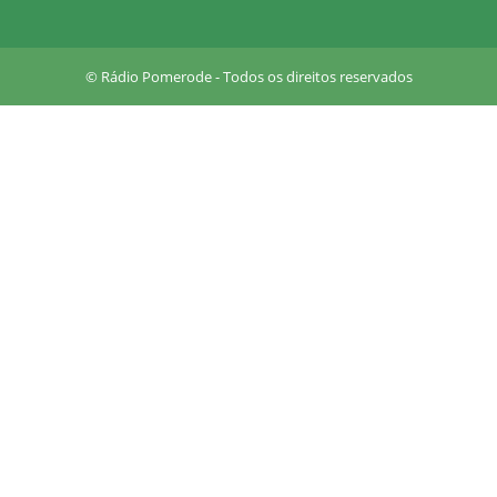
u
a
r
© Rádio Pomerode - Todos os direitos reservados
e