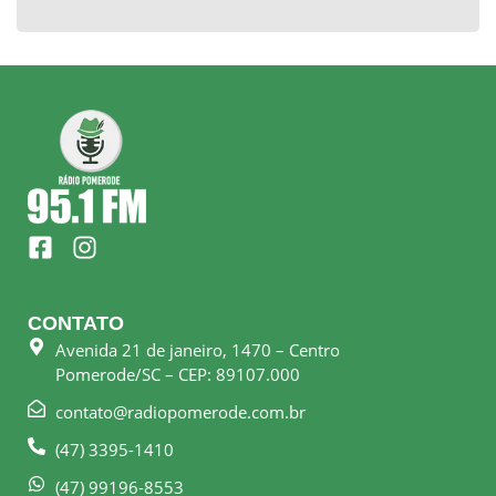
F
I
a
n
c
s
e
t
CONTATO
b
a
Avenida 21 de janeiro, 1470 – Centro
o
g
Pomerode/SC – CEP: 89107.000
o
r
k
a
contato@radiopomerode.com.br
-
m
(47) 3395-1410
s
q
(47) 99196-8553