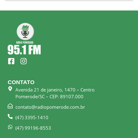
F
I
a
n
c
s
e
t
CONTATO
b
a
Avenida 21 de janeiro, 1470 – Centro
o
g
Pomerode/SC – CEP: 89107.000
o
r
k
a
contato@radiopomerode.com.br
-
m
(47) 3395-1410
s
q
(47) 99196-8553
u