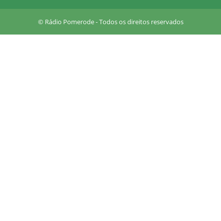
a
r
© Rádio Pomerode - Todos os direitos reservados
e