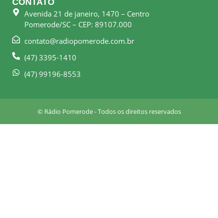
CONTATO
b
a
Avenida 21 de janeiro, 1470 – Centro
o
g
Pomerode/SC – CEP: 89107.000
o
r
k
a
contato@radiopomerode.com.br
-
m
(47) 3395-1410
s
q
(47) 99196-8553
u
a
r
© Rádio Pomerode - Todos os direitos reservados
e