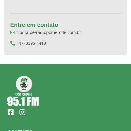
Entre em contato
contato@radiopomerode.com.br
(47) 3395-1410
F
I
a
n
c
s
e
t