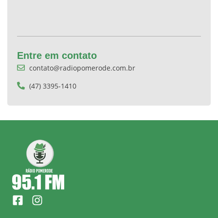
Entre em contato
contato@radiopomerode.com.br
(47) 3395-1410
F
I
a
n
c
s