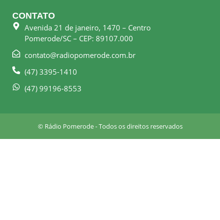
e
t
CONTATO
b
a
Avenida 21 de janeiro, 1470 – Centro
o
g
Pomerode/SC – CEP: 89107.000
o
r
k
a
contato@radiopomerode.com.br
-
m
(47) 3395-1410
s
q
(47) 99196-8553
u
a
r
© Rádio Pomerode - Todos os direitos reservados
e