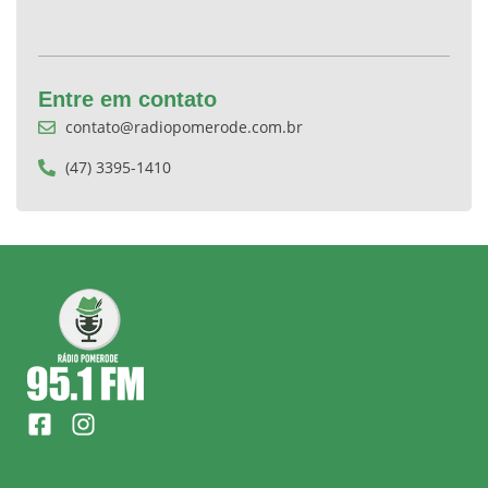
Entre em contato
contato@radiopomerode.com.br
(47) 3395-1410
F
I
a
n
c
s
e
t