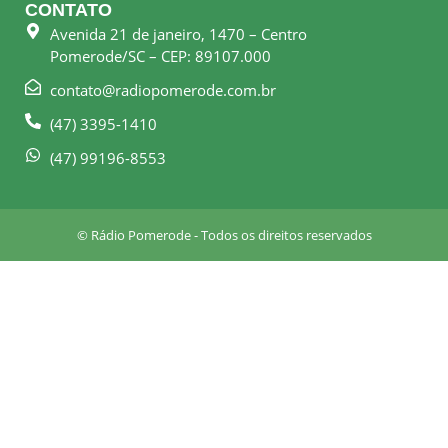
CONTATO
b
a
Avenida 21 de janeiro, 1470 – Centro
o
g
Pomerode/SC – CEP: 89107.000
o
r
k
a
contato@radiopomerode.com.br
-
m
(47) 3395-1410
s
q
(47) 99196-8553
u
a
r
© Rádio Pomerode - Todos os direitos reservados
e